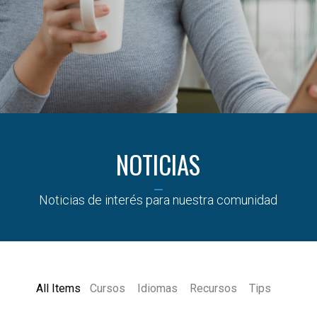
PARA EL FUTURO
MUJERES:
SALARIALES
EN COLOMBIA
OPCIONES
DESTACADAS
EN
COLOMBIA Y
EL MUNDO
NOTICIAS
Noticias de interés para nuestra comunidad
All Items
Cursos
Idiomas
Recursos
Tips