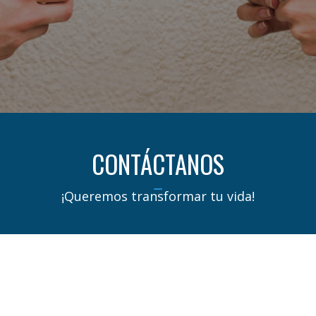
PARA EL FUTURO
MUJERES:
SALARIALES
EN COLOMBIA
OPCIONES
DESTACADAS
EN
COLOMBIA Y
EL MUNDO
CONTÁCTANOS
¡Queremos transformar tu vida!