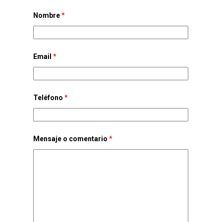
Los campos marcados con * son requeridos.
Nombre
*
Email
*
Teléfono
*
Mensaje o comentario
*