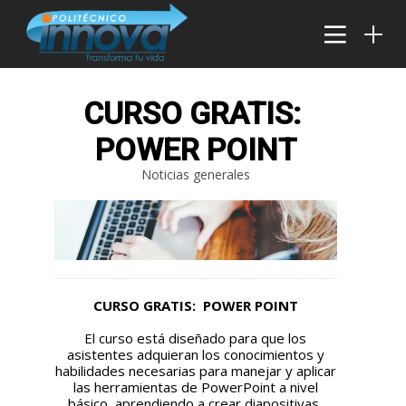
CURSO GRATIS:
POWER POINT
30
27
26
Noticias generales
DICIEMBRE
DICIEMBRE
DICIEMBRE
2024
2024
2024
INNOVA
CARRERAS
CARRERAS
INSTITUTO:
TÉCNICAS
TÉCNICAS
FORMACIÓN
GRATIS EN
MEJOR
TÉCNICA Y
LINEA: UNA
PAGADAS
25
24
OPINIONES
OPORTUNIDAD
EN
QUE
PARA
COLOMBIA:
DICIEMBRE
DICIEMBRE
CURSO GRATIS: POWER POINT
TRANSFORMAN
TRANSFORMAR
OPCIONES
2024
2024
CARRERAS
CARRERAS
VIDAS EN
TU FUTURO
PARA UN
El curso está diseñado para que los
TÉCNICAS
TÉCNICAS
COLOMBIA
DESDE
FUTURO
asistentes adquieran los conocimientos y
LABORALES:
MEJOR
CUALQUIER
EXITOSO
habilidades necesarias para manejar y aplicar
INNOVACIÓN Y
PAGADAS
LUGAR
CON
las herramientas de PowerPoint a nivel
OPORTUNIDADES
PARA
RANGOS
básico, aprendiendo a crear diapositivas,