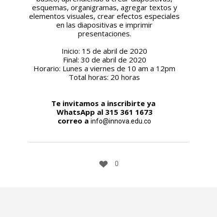
PARA EL FUTURO
MUJERES:
SALARIALES
esquemas, organigramas, agregar textos y
EN COLOMBIA
OPCIONES
elementos visuales, crear efectos especiales
DESTACADAS
en las diapositivas e imprimir
EN
presentaciones.
COLOMBIA Y
EL MUNDO
Inicio: 15 de abril de 2020
Final: 30 de abril de 2020
Horario: Lunes a viernes de 10 am a 12pm
Total horas: 20 horas
Te invitamos a inscribirte ya
WhatsApp al 315 361 1673
correo a
info@innova.edu.co
0