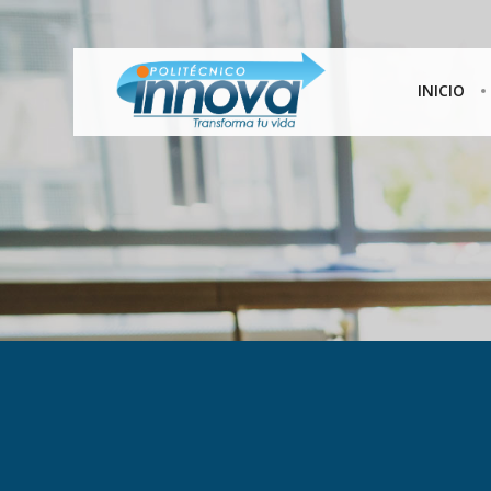
INICIO
30
INNOVA
DICIEMBRE
INSTITUTO:
2024
FORMACIÓN
TÉCNICA Y
OPINIONES QUE
25
TRANSFORMAN
VIDAS EN
COLOMBIA
DICIEMBRE
2024
CARRERAS TÉCNICAS
LABORALES: INNOVACIÓN Y
OPORTUNIDADES PARA EL
FUTURO EN COLOMBIA