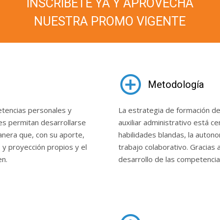
INSCRÍBETE YA Y APROVECHA
NUESTRA PROMO VIGENTE
Metodología
tencias personales y 
La estrategia de formación del
les permitan desarrollarse 
auxiliar administrativo está ce
nera que, con su aporte, 
habilidades blandas, la autonom
 y proyección propios y el 
trabajo colaborativo. Gracias 
en.
desarrollo de las competencia