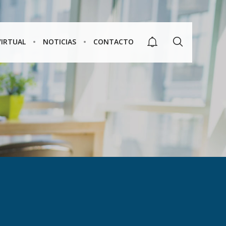
VIRTUAL
NOTICIAS
CONTACTO
CARRERAS
E
TÉCNICAS MEJOR
PAGADAS EN
COLOMBIA:
OPCIONES PARA
UN FUTURO
EXITOSO CON
RANGOS
SALARIALES