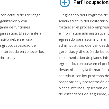
Perfil ocupacion
on actitud de liderazgo, 
El egresado del Programa de T
anizacion y con 
Administrativo del Politécnico
gama de funciones 
fortalecer el proceso empresar
anización. El aspirante a 
e informacion administrativa. 
rativo debe ser una 
egresado para asumir una amp
 grupo, capacidad de 
administrativas que van desde 
 interesada en conocer los 
gerencias y dirección de las c
nistrativa.
implementación de planes inter
egresado, con base en el perfi
desarrolladas y la formación te
contribuir con los procesos de
preparación y presentación de 
planes internos, aplicación de 
de estándares de seguridad, 