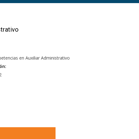
trativo
petencias
en Auxiliar
Administrativo
ón:
2