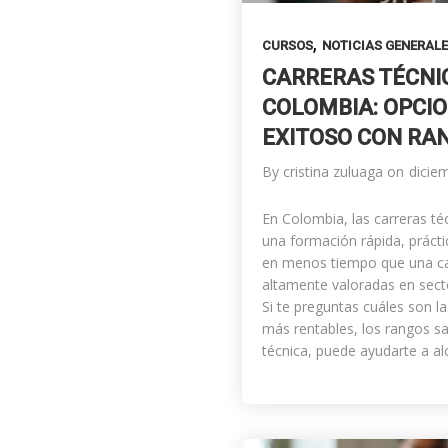
,
CURSOS
NOTICIAS GENERAL
CARRERAS TÉCNI
COLOMBIA: OPCI
EXITOSO CON RA
By
cristina zuluaga
on
dicie
En Colombia, las carreras t
una formación rápida, prácti
en menos tiempo que una carr
altamente valoradas en sect
Si te preguntas cuáles son l
más rentables, los rangos sa
técnica, puede ayudarte a al