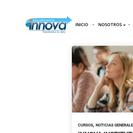
INICIO
NOSOTROS
30
INNOVA
DICIEMBRE
INSTITUTO:
2024
FORMACIÓN
TÉCNICA Y
OPINIONES QUE
25
TRANSFORMAN
VIDAS EN
COLOMBIA
DICIEMBRE
2024
CARRERAS TÉCNICAS
LABORALES: INNOVACIÓN Y
OPORTUNIDADES PARA EL
FUTURO EN COLOMBIA
,
CURSOS
NOTICIAS GENERAL