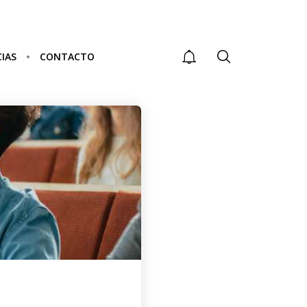
IAS
CONTACTO
CARRERAS
E
TÉCNICAS MEJOR
PAGADAS EN
COLOMBIA:
OPCIONES PARA
UN FUTURO
EXITOSO CON
RANGOS
SALARIALES