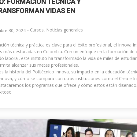
MUNDO
O: FORMACIÓN TÉCNICA Y
TRANSFORMAN VIDAS EN
-
Cursos
,
Noticias generales
mbre 30, 2024
ón técnica y práctica es clave para el éxito profesional, el Innova I
es más destacadas en Colombia. Con un enfoque en la formación de ca
o laboral, este instituto ha transformado la vida de miles de estudi
rmita alcanzar sus metas profesionales.
os la historia del Politécnico Innova, su impacto en la educación técn
 Innova, y cómo se compara con otras instituciones como el Crea e In
tacaremos los programas que ofrece y cómo estos están diseñados 
xitoso.