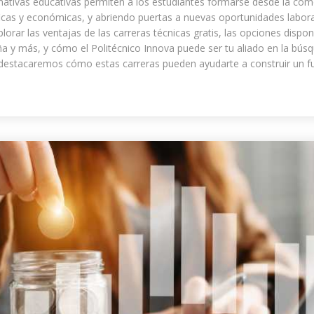
rnativas educativas permiten a los estudiantes formarse desde la co
icas y económicas, y abriendo puertas a nuevas oportunidades labora
lorar las ventajas de las carreras técnicas gratis, las opciones dispon
 y más, y cómo el Politécnico Innova puede ser tu aliado en la bús
 destacaremos cómo estas carreras pueden ayudarte a construir un fu