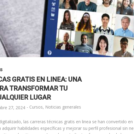
ES
AS GRATIS EN LINEA: UNA
RA TRANSFORMAR TU
UALQUIER LUGAR
-
Cursos
,
Noticias generales
mbre 27, 2024
italizado, las carreras técnicas gratis en linea se han convertido en
adquirir habilidades específicas y mejorar su perfil profesional sin n