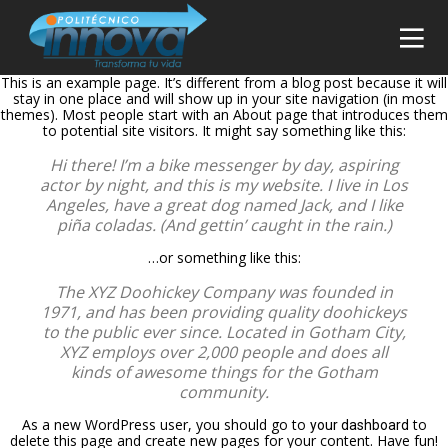
This is an example page. It’s different from a blog post because it will
stay in one place and will show up in your site navigation (in most
themes). Most people start with an About page that introduces them
to potential site visitors. It might say something like this:
Hi there! I’m a bike messenger by day, aspiring
30
27
26
actor by night, and this is my website. I live in Los
Angeles, have a great dog named Jack, and I like
DICIEMBRE
DICIEMBRE
DICIEMBRE
piña coladas. (And gettin’ caught in the rain.)
2024
2024
2024
INNOVA
CARRERAS
CARRERAS
INSTITUTO:
…or something like this:
TÉCNICAS
TÉCNICAS
FORMACIÓN
GRATIS EN
MEJOR
The XYZ Doohickey Company was founded in
TÉCNICA Y
LINEA: UNA
PAGADAS
25
24
1971, and has been providing quality doohickeys
OPINIONES
OPORTUNIDAD
EN
QUE
PARA
COLOMBIA:
to the public ever since. Located in Gotham City,
DICIEMBRE
DICIEMBRE
TRANSFORMAN
TRANSFORMAR
OPCIONES
XYZ employs over 2,000 people and does all
2024
2024
CARRERAS
CARRERAS
VIDAS EN
TU FUTURO
PARA UN
kinds of awesome things for the Gotham
TÉCNICAS
TÉCNICAS
COLOMBIA
DESDE
FUTURO
community.
LABORALES:
MEJOR
CUALQUIER
EXITOSO
INNOVACIÓN Y
PAGADAS
LUGAR
CON
As a new WordPress user, you should go to
to
your dashboard
OPORTUNIDADES
PARA
RANGOS
delete this page and create new pages for your content. Have fun!