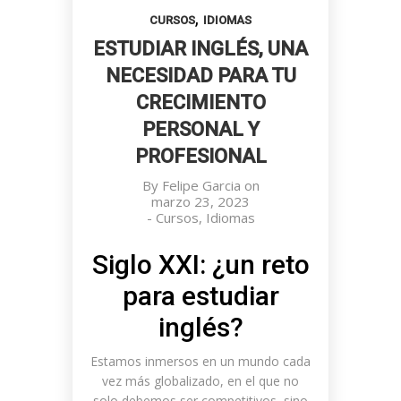
PARA EL FUTURO
MUJERES:
SALARIALES
,
EN COLOMBIA
OPCIONES
CURSOS
IDIOMAS
DESTACADAS
ESTUDIAR INGLÉS, UNA
EN
COLOMBIA Y
NECESIDAD PARA TU
EL MUNDO
CRECIMIENTO
PERSONAL Y
PROFESIONAL
By
Felipe Garcia
on
marzo 23, 2023
-
Cursos
,
Idiomas
Siglo XXI: ¿un reto
para estudiar
inglés?
Estamos inmersos en un mundo cada
vez más globalizado, en el que no
solo debemos ser competitivos, sino