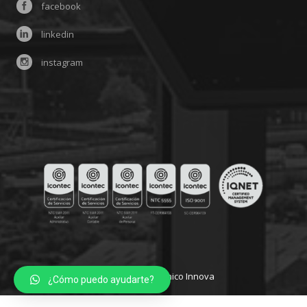
facebook
linkedin
instagram
Copyright - Politécnico Innova
¿Cómo puedo ayudarte?