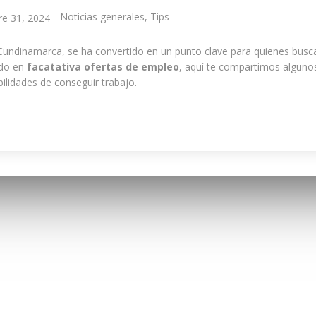
-
Noticias generales
,
Tips
re 31, 2024
 Cundinamarca, se ha convertido en un punto clave para quienes busc
ndo en
facatativa ofertas de empleo
, aquí te compartimos alguno
ilidades de conseguir trabajo.
CTANOS
BUSCAR
No. 4 – 29
ivá – Cundinamarca
: 3046788926