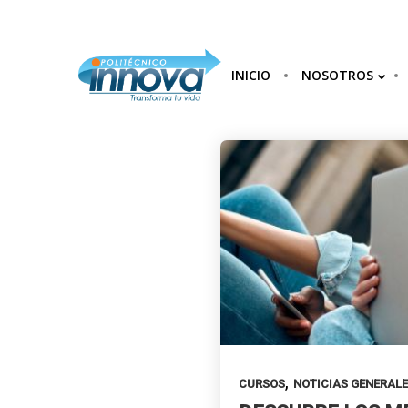
INICIO
NOSOTROS
30
INNOVA
DICIEMBRE
INSTITUTO:
2024
FORMACIÓN
TÉCNICA Y
OPINIONES QUE
25
TRANSFORMAN
VIDAS EN
COLOMBIA
DICIEMBRE
2024
CARRERAS TÉCNICAS
LABORALES: INNOVACIÓN Y
OPORTUNIDADES PARA EL
FUTURO EN COLOMBIA
,
CURSOS
NOTICIAS GENERAL