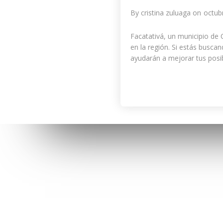
By
cristina zuluaga
on
octub
Facatativá, un municipio de
en la región. Si estás busca
ayudarán a mejorar tus posib
MENU
CONTÁ
INICIO
Calle 7 
Facatat
PROGRAMAS
Celular
COWORKING