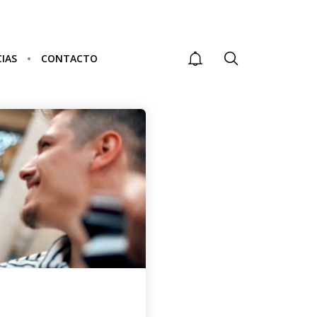
IAS
CONTACTO
CARRERAS
E
TÉCNICAS MEJOR
PAGADAS EN
COLOMBIA:
OPCIONES PARA
UN FUTURO
EXITOSO CON
RANGOS
SALARIALES