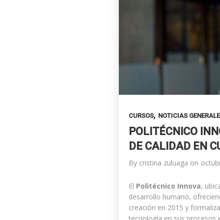
,
CURSOS
NOTICIAS GENERAL
POLITÉCNICO IN
DE CALIDAD EN 
By
cristina zuluaga
on
octub
El
Politécnico Innova
, ubi
desarrollo humano, ofrecien
creación en 2015 y formaliza
tecnología en sus procesos e