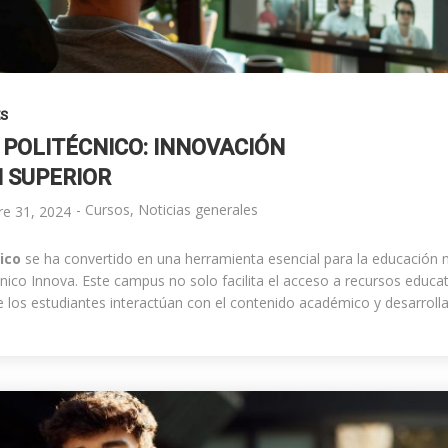
ES
POLITÉCNICO: INNOVACIÓN
 SUPERIOR
-
Cursos
,
Noticias generales
re 31, 2024
ico
se ha convertido en una herramienta esencial para la educación
cnico Innova. Este campus no solo facilita el acceso a recursos educa
 los estudiantes interactúan con el contenido académico y desarroll